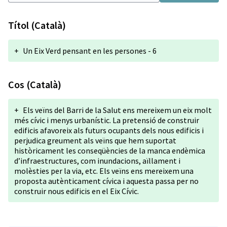
Títol (Català)
+
Un Eix Verd pensant en les persones - 6
Cos (Català)
+
Els veïns del Barri de la Salut ens mereixem un eix molt
més cívic i menys urbanístic. La pretensió de construir
edificis afavoreix als futurs ocupants dels nous edificis i
perjudica greument als veïns que hem suportat
històricament les conseqüències de la manca endèmica
d’infraestructures, com inundacions, aïllament i
molèsties per la via, etc. Els veïns ens mereixem una
proposta autènticament cívica i aquesta passa per no
construir nous edificis en el Eix Cívic.