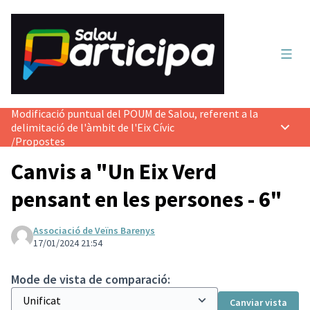
Menú 
Modificació puntual del POUM de Salou, referent a la
delimitació de l'àmbit de l'Eix Cívic
Menú p
/
Propostes
Canvis a "Un Eix Verd
pensant en les persones - 6"
Associació de Veïns Barenys
17/01/2024 21:54
Mode de vista de comparació:
Canviar vista