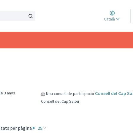
Triar l
Català
Elegir 
e 3 anys
Consell del Cap Sa
Nou consell de participació
Consell del Cap Salou
tats per pàgina:
25