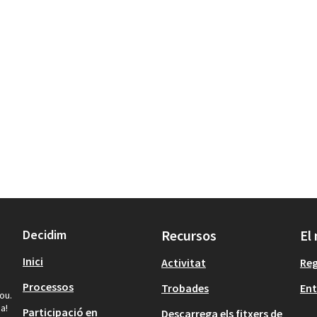
Decidim
Recursos
El
Inici
Activitat
Reg
Processos
Trobades
Ent
ou.
a!
Participació en
Descarrega els fitxers de