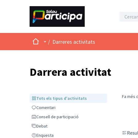
Inici
Menú principal
/
Darreres activitats
Darrera activitat
Fa més d
Tots els tipus d'activitats
Tots els tipus d'activitats
Comentari
Comentari
Consell de participació
Consell de participació
Debat
Debat
Resul
Enquesta
Enquesta