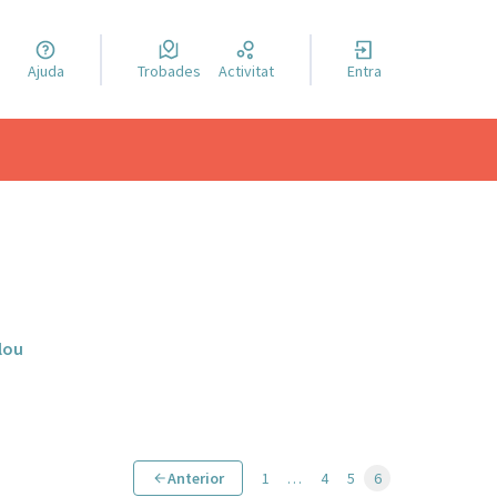
a llengua
Ajuda
Trobades
Activitat
Entra
el idioma
lou
Anterior
1
…
4
5
6